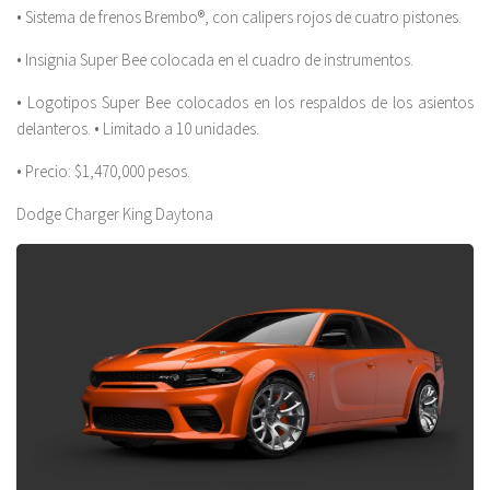
• Sistema de frenos Brembo®, con calipers rojos de cuatro pistones.
• Insignia Super Bee colocada en el cuadro de instrumentos.
• Logotipos Super Bee colocados en los respaldos de los asientos
delanteros. • Limitado a 10 unidades.
• Precio: $1,470,000 pesos.
Dodge Charger King Daytona