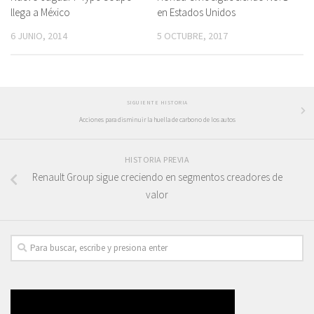
llega a México
en Estados Unidos
6 JUNIO, 2014
5 OCTUBRE, 2017
SIGUIENTE HISTORIA
Acciones para disminuir la huella de carbono de los autos
HISTORIA PREVIA
Renault Group sigue creciendo en segmentos creadores de
valor