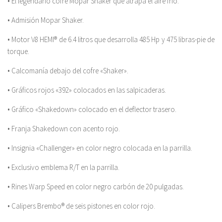
• El legendario cofre Mopar Shaker que atrapa el aire frío.
• Admisión Mopar Shaker.
• Motor V8 HEMI® de 6.4 litros que desarrolla 485 Hp y 475 libras-pie de
torque.
• Calcomanía debajo del cofre «Shaker».
• Gráficos rojos «392» colocados en las salpicaderas.
• Gráfico «Shakedown» colocado en el deflector trasero.
• Franja Shakedown con acento rojo.
• Insignia «Challenger» en color negro colocada en la parrilla.
• Exclusivo emblema R/T en la parrilla.
• Rines Warp Speed en color negro carbón de 20 pulgadas.
• Calipers Brembo® de seis pistones en color rojo.