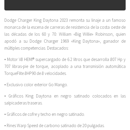
Dodge Charger King Daytona 2023 remonta su linaje a un famoso
monarca de la escena de carreras de resistencia de la costa oeste de
las décadas de los 60 y 70: William «Big Willie» Robinson, quien
apodó a su Dodge Charger 1969 «King Daytona», ganador de
múltiples competencias. Destacados:
• Motor V8 HEMI® supercargado de 6.2 litros que desarrolla 807 Hp y
707 libras-pie de torque, acoplado a una transmisión automática
TorqueFlite 8HP90 de 8 velocidades.
• Exclusivo color exterior Go Mango.
• Gráficos King Daytona en negro satinado colocados en las
salpicaderas traseras.
• Gráficos de cofre y techo en negro satinado.
• Rines Warp Speed de carbono satinado de 20 pulgadas.