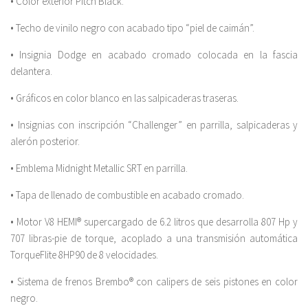
• Color exterior Pitch Black.
• Techo de vinilo negro con acabado tipo “piel de caimán”.
• Insignia Dodge en acabado cromado colocada en la fascia
delantera.
• Gráficos en color blanco en las salpicaderas traseras.
• Insignias con inscripción “Challenger” en parrilla, salpicaderas y
alerón posterior.
• Emblema Midnight Metallic SRT en parrilla.
• Tapa de llenado de combustible en acabado cromado.
• Motor V8 HEMI® supercargado de 6.2 litros que desarrolla 807 Hp y
707 libras-pie de torque, acoplado a una transmisión automática
TorqueFlite 8HP90 de 8 velocidades.
• Sistema de frenos Brembo® con calipers de seis pistones en color
negro.