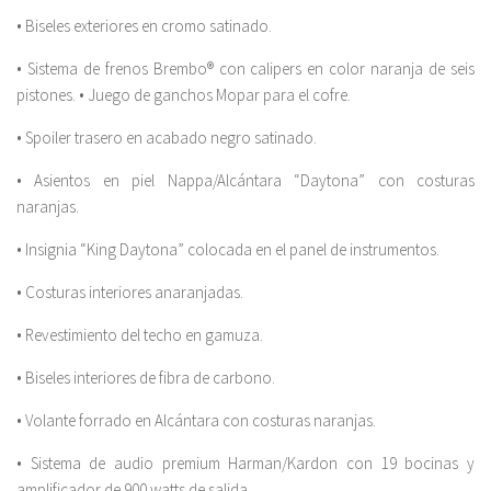
• Biseles exteriores en cromo satinado.
• Sistema de frenos Brembo® con calipers en color naranja de seis
pistones. • Juego de ganchos Mopar para el cofre.
• Spoiler trasero en acabado negro satinado.
• Asientos en piel Nappa/Alcántara “Daytona” con costuras
naranjas.
• Insignia “King Daytona” colocada en el panel de instrumentos.
• Costuras interiores anaranjadas.
• Revestimiento del techo en gamuza.
• Biseles interiores de fibra de carbono.
• Volante forrado en Alcántara con costuras naranjas.
• Sistema de audio premium Harman/Kardon con 19 bocinas y
amplificador de 900 watts de salida.