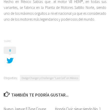
Hecho en México Sabías que…el motor V8 HEMI®, en todas sus
variantes, se fabrica en la Planta de Motores Saltillo Norte, siendo
uno de los máximos orgullos a nivel nacional ya que es considerado
uno de los motores más legendarios y poderosos del mundo.
SHARE
0
Etiquetas:
Dodge Charger y Challenger “Last Call” en México
TAMBIÉN TE PODRÍA GUSTAR...
Nuevo Jaguar F-Type Coupe
Honda Civic sigue siendo No. 1