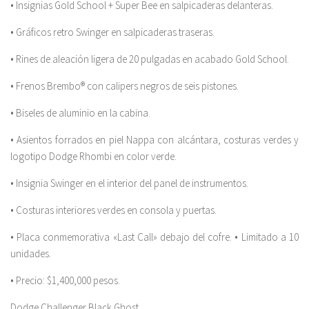
• Insignias Gold School + Super Bee en salpicaderas delanteras.
• Gráficos retro Swinger en salpicaderas traseras.
• Rines de aleación ligera de 20 pulgadas en acabado Gold School.
• Frenos Brembo® con calipers negros de seis pistones.
• Biseles de aluminio en la cabina.
• Asientos forrados en piel Nappa con alcántara, costuras verdes y
logotipo Dodge Rhombi en color verde.
• Insignia Swinger en el interior del panel de instrumentos.
• Costuras interiores verdes en consola y puertas.
• Placa conmemorativa «Last Call» debajo del cofre. • Limitado a 10
unidades.
• Precio: $1,400,000 pesos.
Dodge Challenger Black Ghost