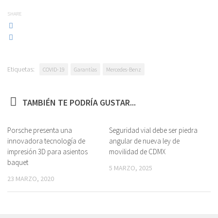
SHARE
Etiquetas:
COVID-19
Garantías
Mercedes-Benz
TAMBIÉN TE PODRÍA GUSTAR...
Porsche presenta una
Seguridad vial debe ser piedra
innovadora tecnología de
angular de nueva ley de
impresión 3D para asientos
movilidad de CDMX
baquet
5 MARZO, 2025
23 MARZO, 2020