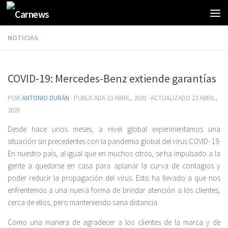
NOTICIAS
COVID-19: Mercedes-Benz extiende garantías
POR
ANTONIO DURÁN
· PUBLICADA
23 ABRIL, 2020
· ACTUALIZADO
23 ABRIL,
2020
Desde hace unos meses, a nivel global experimentamos una
situación sin precedentes con la pandemia global del virus COVID- 19.
En nuestro país, al igual que en muchos otros, se ha impulsado a la
gente a quedarse en casa para aplanar la curva de contagios y
poder reducir la propagación del virus. Esto ha llevado a que nos
enfrentemos a una nueva forma de brindar atención a los clientes,
cerca de ellos, pero manteniendo sana distancia.
Como una manera de agradecer a los clientes de la marca y de