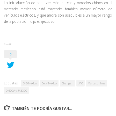
La introducción de cada vez más marcas y modelos chinos en el
mercado mexicano está trayendo también mayor número de
vehículos eléctricos, y que ahora son asequibles a un mayor rango
de la población, dijo el ejecutivo.
SHARE
0
Etiquetas:
BYD México
Cesvi México
Changan
JAC
Marcas chinas
OMODA y JAECOO
TAMBIÉN TE PODRÍA GUSTAR...