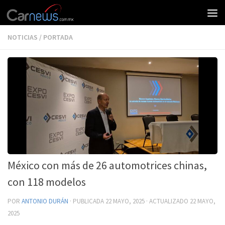
NOTICIAS
/
PORTADA
México con más de 26 automotrices chinas,
con 118 modelos
POR
ANTONIO DURÁN
· PUBLICADA
22 MAYO, 2025
· ACTUALIZADO
22 MAYO,
2025