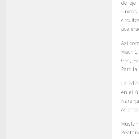
de eje 
Únicos
circuit
acelera
Así com
Mach 1,
Gris, F
Parrilla
La Edic
en el ú
Naranja
Asiento
Mustang
Peaton