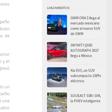
sivos
LANZAMIENTOS
GWM ORA 5 llega al
mpeño
mercado mexicano
ición
como el nuevo SUV
de GWM
os de
INFINITI QX65
AUTOGRAPH 2027
honor
llega a México
 y el
gresó
Kia EV3, un SUV
subcompacto 100%
eléctrico
do un
iseño
SOUEAST S08 i-DM,
r una
la PHEV inteligente
nados