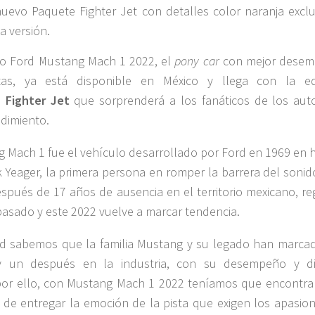
nuevo Paquete Fighter Jet con detalles color naranja exclu
la versión.
o Ford Mustang Mach 1 2022, el
pony car
con mejor dese
tas, ya está disponible en México y llega con la ed
a
Fighter Jet
que sorprenderá a los fanáticos de los aut
ndimiento.
 Mach 1 fue el vehículo desarrollado por Ford en 1969 en 
 Yeager, la primera persona en romper la barrera del sonido
espués de 17 años de ausencia en el territorio mexicano, re
pasado y este 2022 vuelve a marcar tendencia.
d sabemos que la familia Mustang y su legado han marca
y un después en la industria, con su desempeño y d
por ello, con Mustang Mach 1 2022 teníamos que encontra
de entregar la emoción de la pista que exigen los apasio