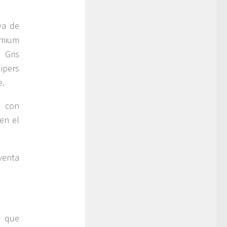
va de
emium
 Gris
lipers
e.
n con
en el
venta
a que