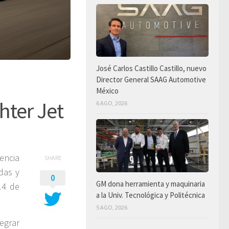
José Carlos Castillo Castillo, nuevo
Director General SAAG Automotive
México
hter Jet
6 AGO, 2026
encia
SHARE
das y
0
GM dona herramienta y maquinaria
14 de
a la Univ. Tecnológica y Politécnica
5 AGO, 2026
egrar