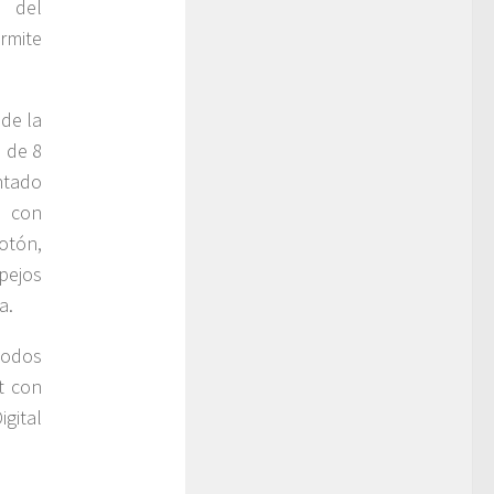
n del
rmite
 de la
 de 8
ntado
a con
otón,
pejos
a.
todos
et con
gital