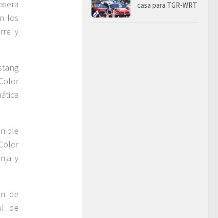
asera
casa para TGR-WRT
n los
rre y
stang
Color
ática
nible
 Color
nja y
ón de
al de