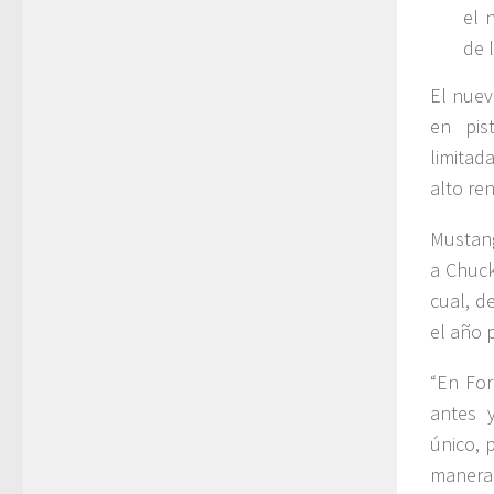
el 
de 
El nuev
en pis
limitad
alto re
Mustang
a Chuck
cual, d
el año 
“En For
antes 
único, 
manera 