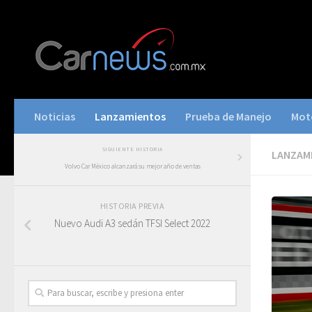
Noticias
Lanzamientos
Prueba de Manejo
Mot
SIGUIENTE HISTORIA
LANZAM
Volvo Car México alcanzará su mejor año de ventas
HISTORIA PREVIA
Nuevo Audi A3 sedán TFSI Select 2022