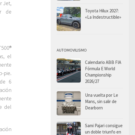
r Jet,
Toyota Hilux 2027:
or de
«La Indestructible»
T500®
AUTOMOVILISMO
s, el
Calendario ABB FIA
mente
Fórmula E World
-pie.
Championship
 de 6
2026/27
ación
Una vuelta por Le
mente
Mans, sin salir de
e del
Dearborn
Sami Pajari consigue
ación
un doble triunfo en