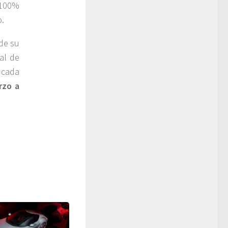
 100%
o.
de su
ual de
 cada
rzo a