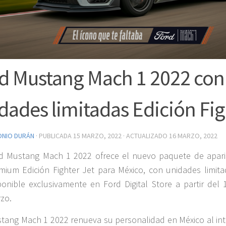
d Mustang Mach 1 2022 con
dades limitadas Edición Fig
ONIO DURÁN
· PUBLICADA
15 MARZO, 2022
· ACTUALIZADO
16 MARZO, 2022
d Mustang Mach 1 2022 ofrece el nuevo paquete de apari
mium Edición Fighter Jet para México, con unidades limita
ponible exclusivamente en Ford Digital Store a partir del 
zo.
tang Mach 1 2022 renueva su personalidad en México al int