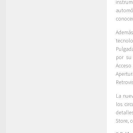
instru
automó
conocer
Además,
tecnolo
Pulgada
por su
Acceso
Apertur
Retrovi
La nuev
los cir
detalle
Store, 