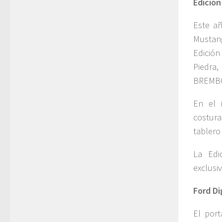
Edición
Este añ
Mustan
Edición
Piedra,
BREMBO®
En el 
costura
tablero
La Edi
exclus
Ford Di
El port