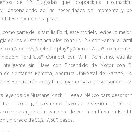
mentos de 12 Pulgadas que proporciona informació
vil dependiendo de las necesidades del momento y pe
 el desempeño en la pista.
 como parte de la familia Ford, este modelo recibe lo mejor
gía de los Mustang actuales con SYNC® 3 con Pantalla Táctil
s con Applink®, Apple Carplay® y Android Auto®, compleme
 módem FordPass® Connect con Wi-Fi. Asimismo, cuent
 Inteligente sin Llave con Encendido de Motor con B
a de Ventanas Remota, Apertura Universal de Garage, Es
sores Electrocrómicos y Limpiaparabrisas con sensor de lluvi
a leyenda de Mustang Mach 1 llega a México para desafiar 
cuitos el color gris piedra exclusivo de la versión Fighter J
s color naranja exclusivamente de venta en línea en Ford Di
con un precio de $1,277,500 pesos.