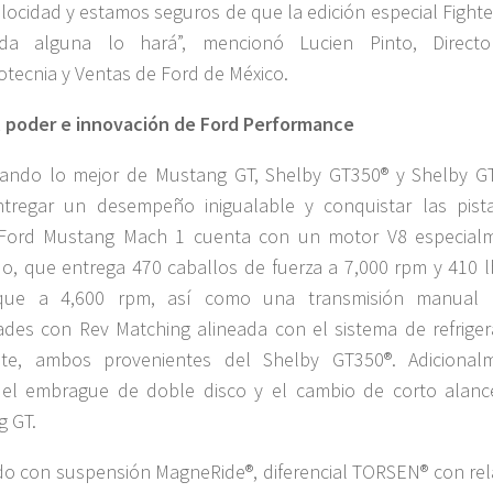
elocidad y estamos seguros de que la edición especial Fighte
da alguna lo hará”, mencionó Lucien Pinto, Direct
tecnia y Ventas de Ford de México.
 poder e innovación de Ford Performance
ando lo mejor de Mustang GT, Shelby GT350® y Shelby G
tregar un desempeño inigualable y conquistar las pista
Ford Mustang Mach 1 cuenta con un motor V8 especial
do, que entrega 470 caballos de fuerza a 7,000 rpm y 410 lb
que a 4,600 rpm, así como una transmisión manual
ades con Rev Matching alineada con el sistema de refriger
ite, ambos provenientes del Shelby GT350®. Adicional
 el embrague de doble disco y el cambio de corto alanc
 GT.
o con suspensión MagneRide®, diferencial TORSEN® con rel