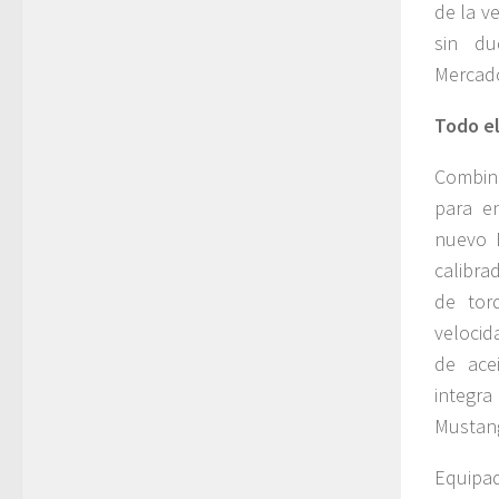
de la v
sin du
Mercado
Todo el
Combin
para en
nuevo 
calibra
de tor
velocid
de ace
integra
Mustang
Equipad