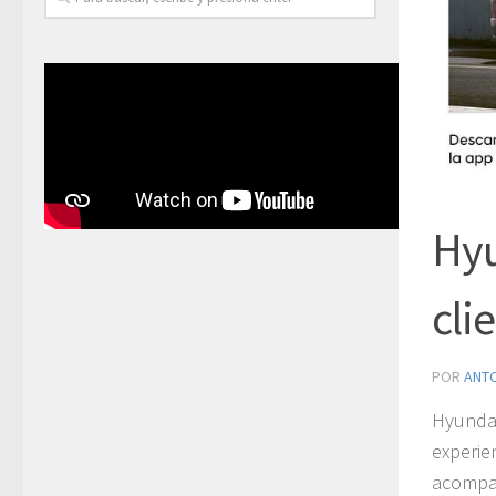
Hyu
cli
POR
ANT
Hyunda
experi
acompañ