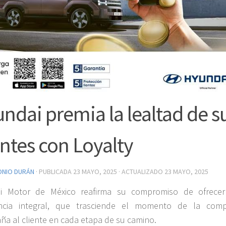
ndai premia la lealtad de s
entes con Loyalty
ONIO DURÁN
· PUBLICADA
23 MAYO, 2025
· ACTUALIZADO
23 MAYO, 2025
i Motor de México reafirma su compromiso de ofrece
encia integral, que trasciende el momento de la com
a al cliente en cada etapa de su camino.