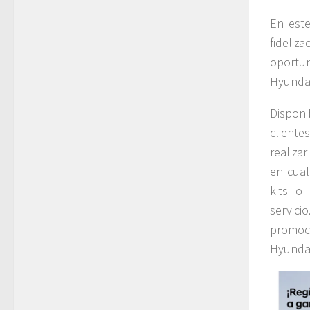
En este
fideliz
oportu
Hyundai
Disponi
client
realiza
en cual
kits o
servici
promoc
Hyundai