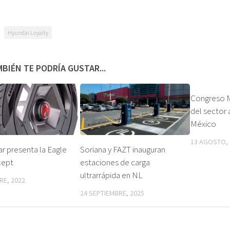
Hyundai Loyalty
BIÉN TE PODRÍA GUSTAR...
Congreso M
del sector
México
13 AGOSTO, 
 presenta la Eagle
Soriana y FAZT inauguran
cept
estaciones de carga
ultrarrápida en NL
RE, 2022
24 SEPTIEMBRE, 2025