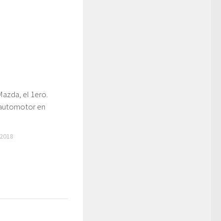
azda, el 1ero.
 automotor en
2018