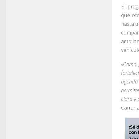
El prog
que oto
hasta u
compart
amplian
vehícul
«Como p
fortale
agenda 
permite
clara y 
Carranz