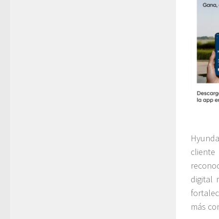
Hyunda
cliente
reconoc
digital
fortale
más con