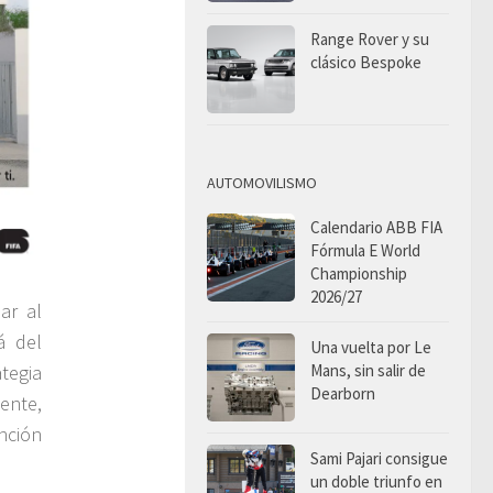
Range Rover y su
clásico Bespoke
AUTOMOVILISMO
Calendario ABB FIA
Fórmula E World
Championship
2026/27
ar al
á del
Una vuelta por Le
Mans, sin salir de
tegia
Dearborn
ente,
nción
Sami Pajari consigue
un doble triunfo en