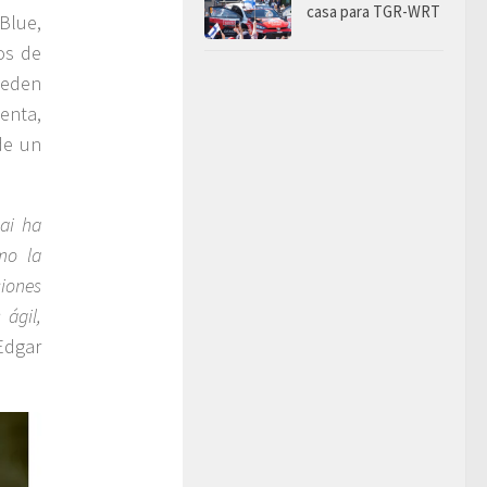
casa para TGR-WRT
Blue,
os de
ueden
enta,
de un
ai ha
mo la
ciones
 ágil,
Edgar