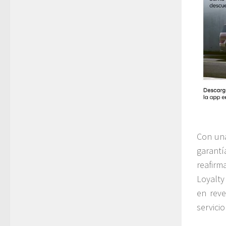
Con una
garantí
reafirm
Loyalty
en reve
servici