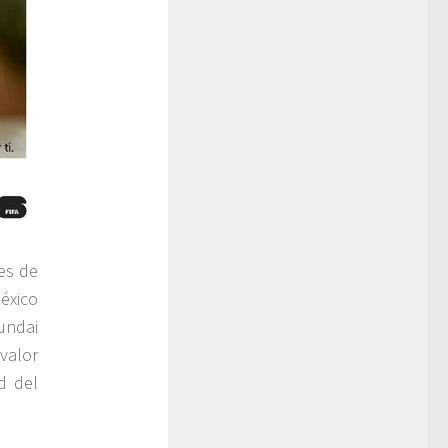
es de
éxico
undai
valor
d del