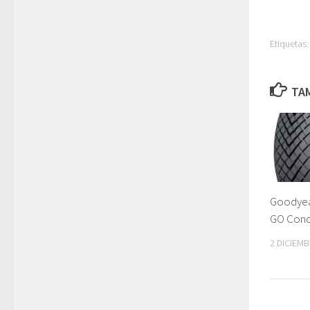
Etiquetas:
TAM
Goodyear
GO Con
2 DICIEMB