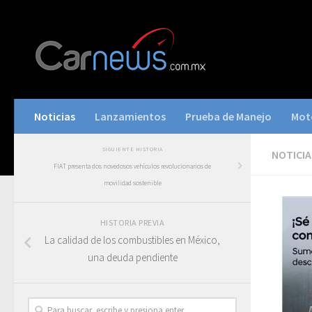
Noticias
Lanzamientos
Prueba de Manejo
Mot
SIGUIENTE HISTORIA
NOTICIA
FIAT presenta dos novedosos vehículos revolucionarios de
movilidad sostenible
HISTORIA PREVIA
La calidad de los combustibles en México,
una deuda pendiente