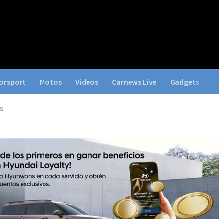
orsport
Motos
Videos
Carnews Live
Gadgets
S