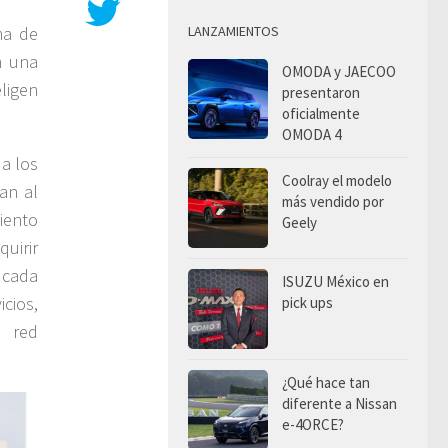
LANZAMIENTOS
ma de
n una
OMODA y JAECOO
ligen
presentaron
oficialmente
OMODA 4
 a los
Coolray el modelo
an al
más vendido por
iento
Geely
quirir
 cada
ISUZU México en
cios,
pick ups
a red
¿Qué hace tan
diferente a Nissan
e-4ORCE?