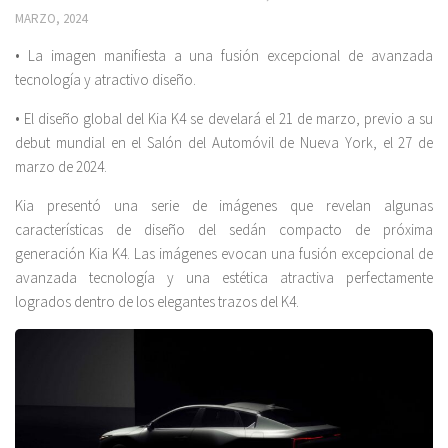
MARZO, 2024
• La imagen manifiesta a una fusión excepcional de avanzada
tecnología y atractivo diseño.
• El diseño global del Kia K4 se develará el 21 de marzo, previo a su
debut mundial en el Salón del Automóvil de Nueva York, el 27 de
marzo de 2024.
Kia presentó una serie de imágenes que revelan algunas
características de diseño del sedán compacto de próxima
generación Kia K4. Las imágenes evocan una fusión excepcional de
avanzada tecnología y una estética atractiva perfectamente
logrados dentro de los elegantes trazos del K4.