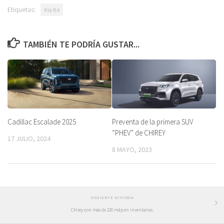
Etiquetas:
Kia K4
TAMBIÉN TE PODRÍA GUSTAR...
Cadillac Escalade 2025
Preventa de la primera SUV
“PHEV” de CHIREY
17 JULIO, 2024
8 MAYO, 2023
SIGUIENTE HISTORIA
Chirey con más de 220 mdp en inventarios.