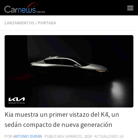
LANZAMIENTOS
/
PORTADA
Kia muestra un primer vistazo del K4, un
sedán compacto de nueva generación
POR
ANTONIO DURÁN
· PUBLICADA
14 MARZO, 2024
· ACTUALIZADO
14