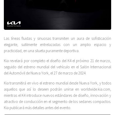
Las líneas fluidas y sinuosas transmiten un aura de sofisticación
elegante, sutilmente entrelazadas con un amplio espacio y
practicidad, en una silueta puramente deportiva.
Kia revelará por completo el diseño del K4 el próximo 21 de marzo,
seguido del estreno mundial del vehículo en el Salón Internacional
del Automóvil de Nueva York, el 27 de marzo de 2024.
Kia transmitirá en vivo el estreno mundial desde Nueva York, y todos
aquellos que así lo deseen podrán unirse en worldwide.kia.com,
mientras el K4 introduce nuevos estándares de diseño, innovación y
atractivo de conducción en el segmento de los sedanes compactos.
Kia publicará más detalles antes del evento.