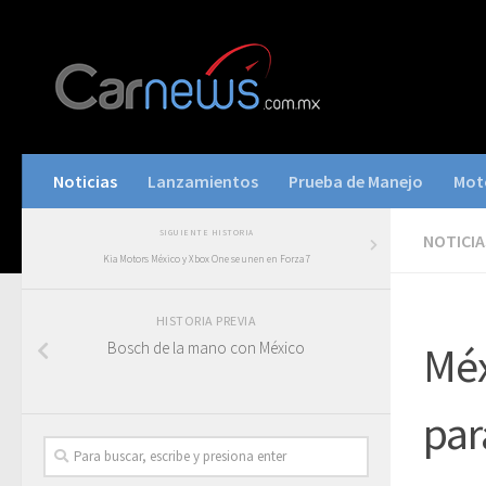
Noticias
Lanzamientos
Prueba de Manejo
Mot
SIGUIENTE HISTORIA
NOTICIA
Kia Motors México y Xbox One se unen en Forza 7
HISTORIA PREVIA
Bosch de la mano con México
Méx
par