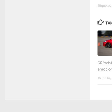
Etiquetas:
TAM
GR Yaris 
emocio
15 JULIO,