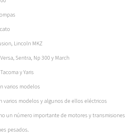
500
Compas
ucato
usion, Lincoln MKZ
 Versa, Sentra, Np 300 y March
 Tacoma y Yaris
n varios modelos
n varios modelos y algunos de ellos eléctricos
mo un número importante de motores y transmisiones
nes pesados.