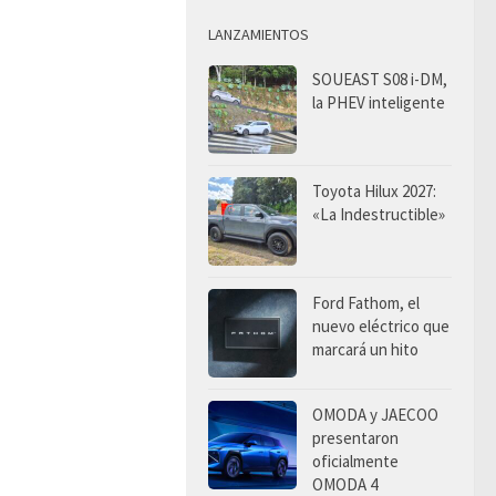
LANZAMIENTOS
SOUEAST S08 i-DM,
la PHEV inteligente
Toyota Hilux 2027:
«La Indestructible»
Ford Fathom, el
nuevo eléctrico que
marcará un hito
OMODA y JAECOO
presentaron
oficialmente
OMODA 4