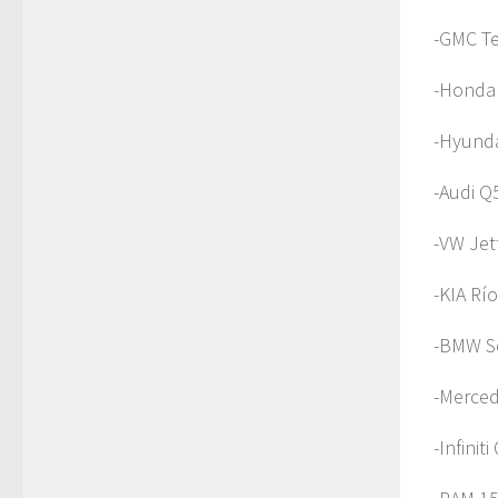
-GMC Ter
-Honda 
-Hyunda
-Audi Q
-VW Jet
-KIA Río
-BMW Se
-Merce
-Infinit