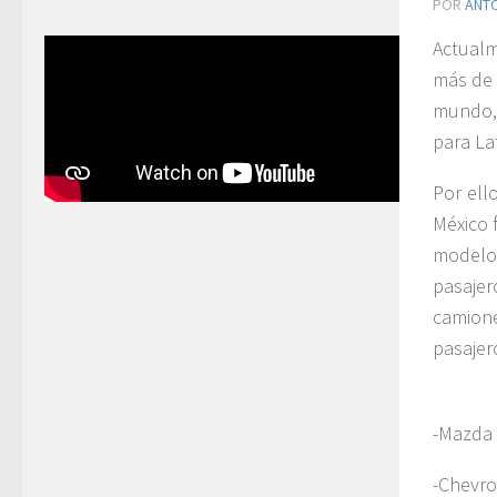
POR
ANT
Actualm
más de 
mundo, 
para La
Por ell
México 
modelo
pasaje
camion
pasajer
-Mazda 
-Chevrol