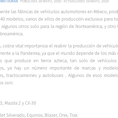
ONIO DURÁN
· PUBLICADA
26 MAYO, 2020
· ACTUALIZADO
26 MAYO, 2020
ente las fábricas de vehículos automotores en México, pro
40 modelos, varios de ellos de producción exclusiva para to
algunos otros solo para la región de Norteamérica, y otro 
tinoamérica.
o, cobra vital importancia el reabrir la producción de vehícu
frente a la Pandemia, ya que el mundo depende de los más 
s que produce en tierra azteca, tan solo de vehículos
ros, ya hay un número importante de marcas y model
es, tractocamiones y autobuses . Algunos de esos model
os son:
3, Mazda 2 y CX-30
et Silverado, Equinox, Blazer, Onix, Trax