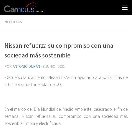
NOTICIAS
Nissan refuerza su compromiso con una
sociedad más sostenible
POR
ANTONIO DURÁN
·
8 JUNIO, 2021
-Desde su lanzamiento, Nissan LEAF ha ayudado a ahorrar más de
2.1 millones de toneladas de CO
.
2
En el marco del Día Mundial del Medio Ambiente, celebrado el fin de
semana, Nissan refuerza su compromiso con una sociedad más
sostenible, limpia y electrificada.