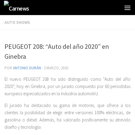
AUTO SHOWS
PEUGEOT 208: “Auto del año 2020” en
Ginebra
POR
ANTONIO DURÁN
·
2 MARZO, 2020
El nuevo PEUGEOT 208 ha sido distinguido como “Auto del año
2020”, hoy en Ginebra, por un jurado compuesto por 60 periodistas
europeos especializados en la industria automotriz
El jurado ha destacado su gama de motores, que ofrece a los
clientes la posibilidad de elegir entre versiones 100% eléctricas, de
gasolina o diésel. Además, ha valorado positivamente su atrevido
diseño y tecnología.