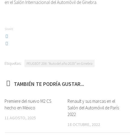
en el Salón Internacional del Automóvil de Ginebra.
SHARE
Etiquetas:
PEUGEOT 208: “Auto del año 2020” en Ginebra
TAMBIÉN TE PODRÍA GUSTAR...
Premiere del nuevo M2 CS
Renault y sus marcas en el
hecho en México
Salón del Automóvil de París
2022
11 AGOSTO, 2025
18 OCTUBRE, 2022