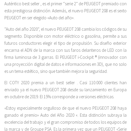
Auténtico best seller , es el primer “serie 2” de PEUGEOT premiado con
esta prestigiosa distinción. Además, el nuevo PEUGEOT 208 es el sexto
PEUGEOT en ser elegido «Auto del año».
“Auto del año 2020”, el nuevo PEUGEOT 208 cambia los códigos de su
segmento. Disponible con motor eléctrico o gasolina, permite a sus
futuros conductores elegir el tipo de propulsión. Su diseño exterior
encarna el ADN de la marca con sus faros delanteros de LED con la
firma luminosa de 3 garras. El PEUGEOT i-Cockpit ® (innovador con
una proyección digital de datos e informaciones en 3D), que no solo
es un tema estético, sino que también mejora la seguridad.
El COTY 2020 premia a un best seller . Casi 110.000 clientes han
enviado ya el nuevo PEUGEOT 208 desde su lanzamiento en Europa
en octubre de 2019. El 15% corresponde a versiones eléctricas.
«Estoy especialmente orgulloso de que el nuevo PEUGEOT 208 haya
ganado el premio» Auto del Año 2020 «. Esta distinción subraya la
excelencia del trabajo y el gran compromiso de todos los equipos de
la marca y de Groupe PSA. Es la primera vez que un PEUGEOT «Serie