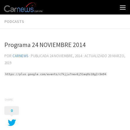
PODCASTS
Programa 24 NOVIEMBRE 2014
POR
CARNEWS
· PUBLICADA
24 NOVIEMBRE, 2014
· ACTUALIZADO
20 MARZO,
2019
https://plus.google.com/events/c7kjju7nev6j51eq0s18g2r3m94
SHARE
0