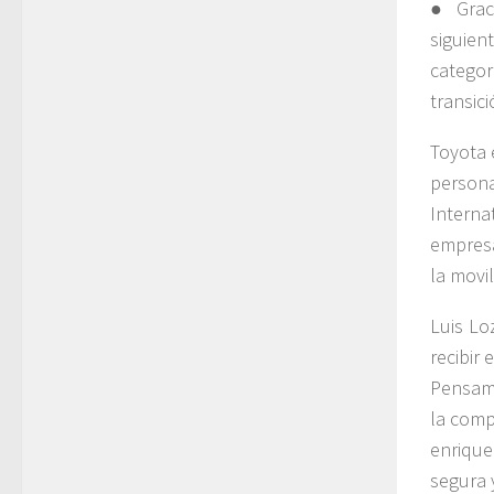
● Grac
siguie
categor
transici
Toyota 
persona
Intern
empresa
la movil
Luis Lo
recibir
Pensami
la comp
enrique
segura 