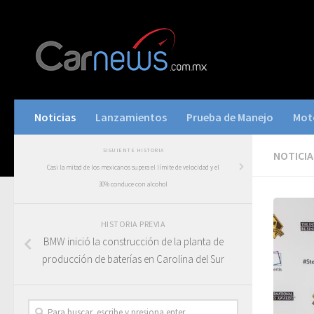
Noticias
Lanzamientos
Prueba de Manejo
Mot
SIGUIENTE HISTORIA
NOTICIA
Casi la mitad de los mexicanos supera el límite de velocidad y el
30% conduce con alcohol
HISTORIA PREVIA
BMW inició la construcción de la planta de
producción de baterías en Carolina del Sur