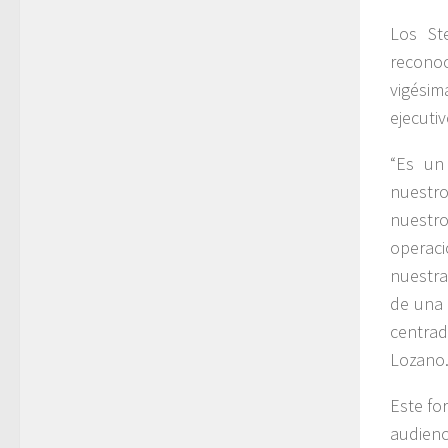
Los St
reconoc
vigésim
ejecuti
“Es un
nuestro
nuestr
operaci
nuestra
de una 
centrad
Lozano
Este fo
audienc