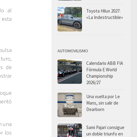
do al
Toyota Hilux 2027:
«La Indestructible»
 esta
pulsa
AUTOMOVILISMO
uturo,
Calendario ABB FIA
as de
Fórmula E World
strar
Championship
2026/27
foque
Una vuelta por Le
mentó
Mans, sin salir de
Dearborn
n una
Sami Pajari consigue
r los
un doble triunfo en