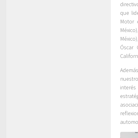
directi
que lid
Motor 
México)
México)
Óscar 
Californ
Además,
nuestr
interé
estraté
asociac
reflexi
automot