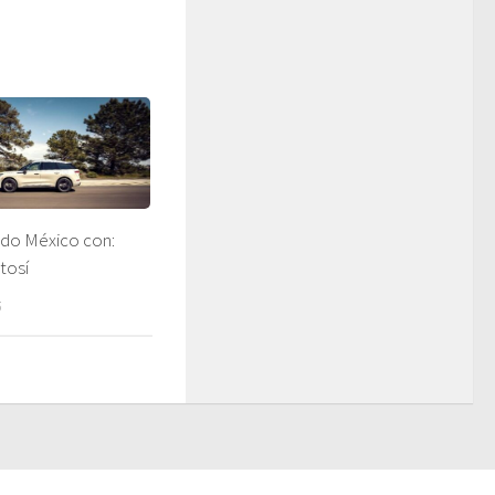
do México con:
tosí
5