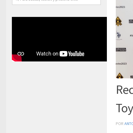
Rec
Toy
POR
ANT