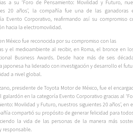
ias a su ‘Foro de Pensamiento: Movilidad y Futuro, nue
ntes 20 años’, la compañía fue una de las ganadoras 
ía Evento Corporativo, reafirmando así su compromiso c
ón hacia la electromovilidad.
en México fue reconocida por su compromiso con las
s y el medioambiente al recibir, en Roma, el bronce en lo
ational Business Awards. Desde hace más de seis década
 japonesa ha liderado con investigación y desarrollo el fut
idad a nivel global.
zano, presidente de Toyota Motor de México, fue el encarga
 el galardón en la categoría Evento Corporativo gracias al ‘F
ento: Movilidad y Futuro, nuestros siguientes 20 años’, en 
añía compartió su propósito de generar felicidad para todos
ciendo la vida de las personas de la manera más sosten
y responsable.