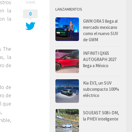
stros
SHARE
LANZAMIENTOS
en la
0
on la
GWM ORA 5 llega al
mercado mexicano
como el nuevo SUV
de GWM
s The
INFINITI QX65
s, la
AUTOGRAPH 2027
uro de
llega a México
Kia EV3, un SUV
do de
subcompacto 100%
oro de
eléctrico
el que
,
SOUEAST S08 i-DM,
la PHEV inteligente
ible,