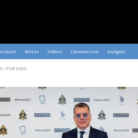
orsport
Motos
Videos
Carnews Live
Gadgets
S
/
PORTADA