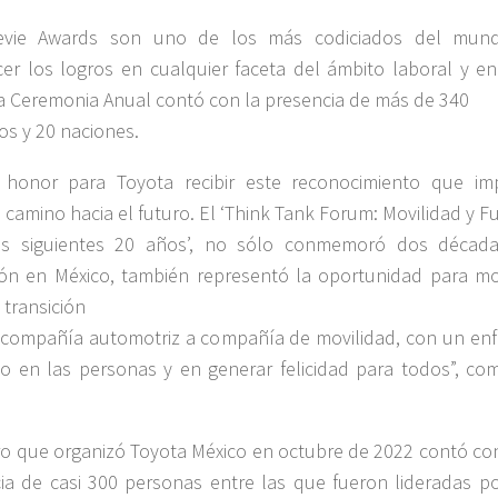
evie Awards son uno de los más codiciados del mun
er los logros en cualquier faceta del ámbito laboral y en
a Ceremonia Anual contó con la presencia de más de 340
vos y 20 naciones.
 honor para Toyota recibir este reconocimiento que im
 camino hacia el futuro. El ‘Think Tank Forum: Movilidad y F
os siguientes 20 años’, no sólo conmemoró dos décad
ón en México, también representó la oportunidad para mo
 transición
compañía automotriz a compañía de movilidad, con un en
o en las personas y en generar felicidad para todos”, co
.
ro que organizó Toyota México en octubre de 2022 contó co
ia de casi 300 personas entre las que fueron lideradas po