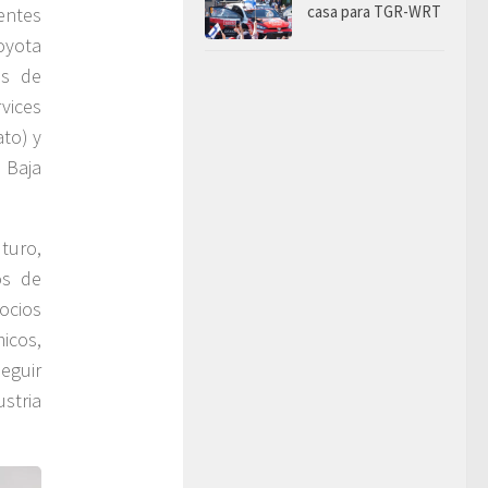
casa para TGR-WRT
entes
oyota
us de
rvices
to) y
 Baja
uturo,
os de
ocios
icos,
eguir
stria