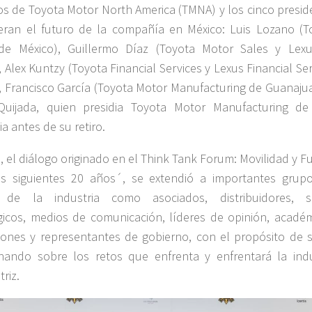
vos de Toyota Motor North America (TMNA) y los cinco presid
eran el futuro de la compañía en México: Luis Lozano (T
de México), Guillermo Díaz (Toyota Motor Sales y Lex
, Alex Kuntzy (Toyota Financial Services y Lexus Financial Se
, Francisco García (Toyota Motor Manufacturing de Guanajua
Quijada, quien presidia Toyota Motor Manufacturing de
ia antes de su retiro.
 el diálogo originado en el Think Tank Forum: Movilidad y F
os siguientes 20 años´, se extendió a importantes grup
s de la industria como asociados, distribuidores, s
gicos, medios de comunicación, líderes de opinión, académ
iones y representantes de gobierno, con el propósito de s
onando sobre los retos que enfrenta y enfrentará la indu
riz.