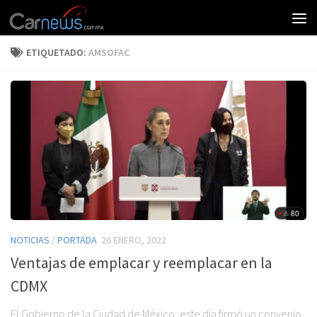
ETIQUETADO:
AMSOFAC
NOTICIAS
/
PORTADA
26 ENERO, 2022
Ventajas de emplacar y reemplacar en la
CDMX
El Gobierno de la Ciudad de México, este día firmó un convenio