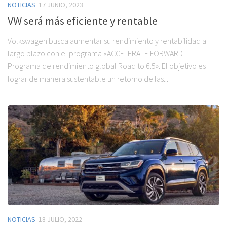
NOTICIAS
17 JUNIO, 2023
VW será más eficiente y rentable
Volkswagen busca aumentar su rendimiento y rentabilidad a
largo plazo con el programa «ACCELERATE FORWARD |
Programa de rendimiento global Road to 6.5». El objetivo es
lograr de manera sustentable un retorno de las...
NOTICIAS
18 JULIO, 2022