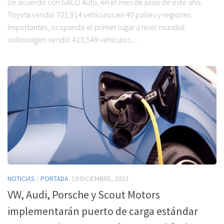
De acuerdo con GACO Auto, en el mes de junio de este año,
Toyota vendió 701,914 vehículos en 40 países y regiones
importantes, ocupando el primer lugar a nivel mundial.
Volkswagen vendió 413,549 vehículos,...
NOTICIAS
/
PORTADA
19 DICIEMBRE, 2023
VW, Audi, Porsche y Scout Motors
implementarán puerto de carga estándar