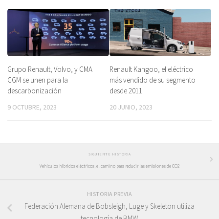
Grupo Renault, Volvo, y CMA
Renault Kangoo, el eléctrico
CGM se unen para la
más vendido de su segmento
descarbonización
desde 2011
9 OCTUBRE, 2023
20 JUNIO, 2023
SIGUIENTE HISTORIA
Vehículos híbridos eléctricos, el camino para reducir las emisiones de CO2
HISTORIA PREVIA
Federación Alemana de Bobsleigh, Luge y Skeleton utiliza
tecnología de BMW