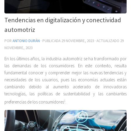
Tendencias en digitalización y conectividad
automotriz
POR
ANTONIO DURÁN
· PUBLICADA
29 NOVIEMBRE, 2023
· ACTUALIZADO
29
NOVIEMBRE, 2023
En los últimos años, la industria automotriz se ha transformado por
las demandas de los consumidores. En este contexto, resulta
fundamental conocer y comprender mejor las nuevas tendencias y
necesidades de los usuarios, pues las economías actuales están
cambiando debido al aumento acelerado de innovadoras
tecnologías, las políticas de sustentabilidad y las cambiantes
preferencias de los consumidores
1
.