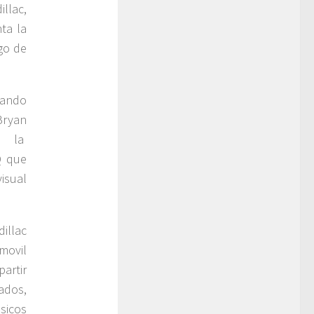
llac,
ta la
go de
uando
Bryan
de la
Q que
isual
illac
movil
partir
ados,
sicos