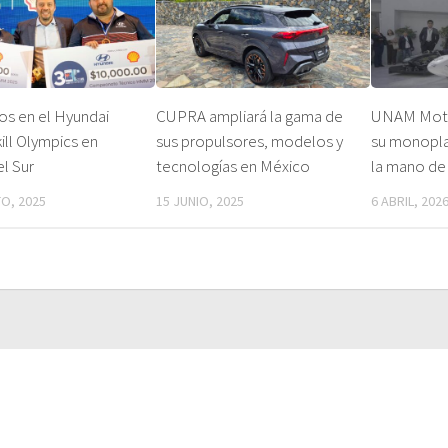
os en el Hyundai
CUPRA ampliará la gama de
UNAM Moto
ill Olympics en
sus propulsores, modelos y
su monopla
l Sur
tecnologías en México
la mano d
O, 2025
15 JUNIO, 2025
6 ABRIL, 202