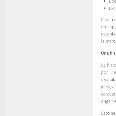
Doc
Exp
Este me
en ing
estable
la marc
Una his
La hist
por He
recopi
infogra
caracte
origen e
Esto se