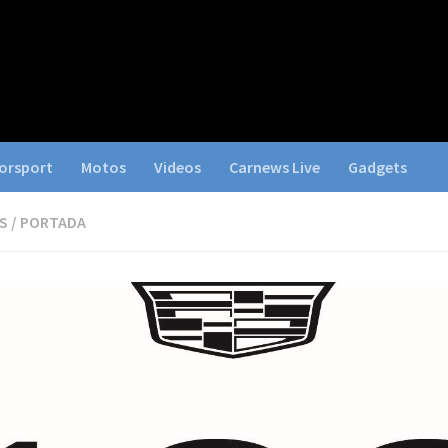
orsport
Motos
Videos
Carnews Live
Gadgets
S
/
PORTADA