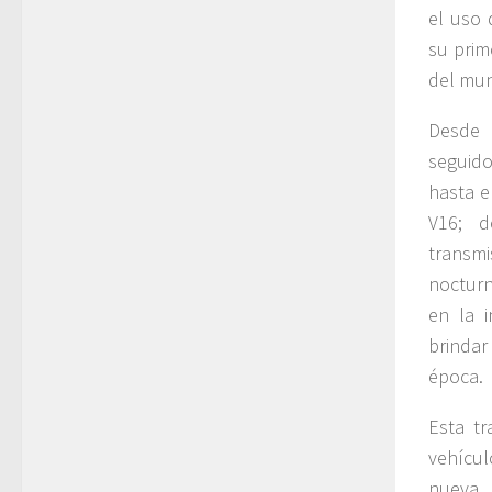
el uso 
su prim
del mu
Desde 
seguido
hasta e
V16; d
transm
noctur
en la i
brinda
época.
Esta tr
vehícul
nueva 