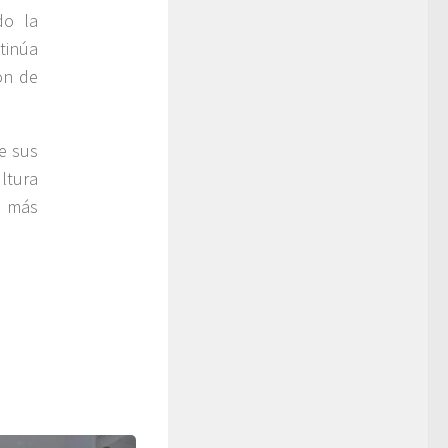
do la
tinúa
ón de
e sus
ultura
s más