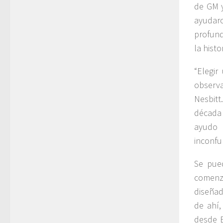
de GM y
ayudaro
profund
la histor
“Elegir
observa
Nesbit
década
ayudo 
inconfu
Se pue
comenz
diseñad
de ahí,
desde 