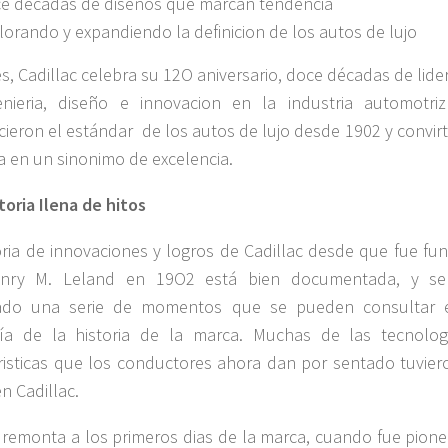
e décadas de diseños que marcan tendencia
lorando y expandiendo la definicion de los autos de lujo
s, Cadillac celebra su 12O aniversario, doce décadas de lid
enieria, diseño e innovacion en la industria automotri
cieron el estándar de los autos de lujo desde 1902 y convir
a en un sinonimo de excelencia.
toria Ilena de hitos
oria de innovaciones y logros de Cadillac desde que fue fu
nry M. Leland en 19O2 está bien documentada, y s
lado una serie de momentos que se pueden consultar 
fía de la historia de la marca. Muchas de las tecnolog
risticas que los conductores ahora dan por sentado tuvier
n Cadillac.
 remonta a los primeros dias de la marca, cuando fue pione