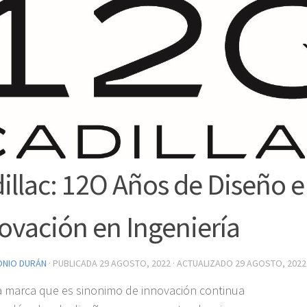
illac: 12O Años de Diseño e
ovación en Ingeniería
ONIO DURÁN
· PUBLICADA
29 AGOSTO, 2022
· ACTUALIZADO
29 AGOSTO, 2022
 marca que es sinonimo de innovación continua