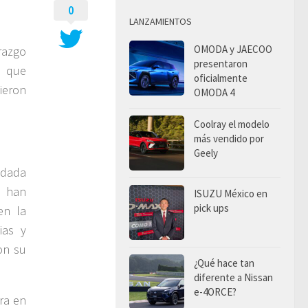
0
LANZAMIENTOS
OMODA y JAECOO
erazgo
presentaron
z que
oficialmente
tieron
OMODA 4
Coolray el modelo
más vendido por
Geely
ndada
e han
ISUZU México en
pick ups
en la
ias y
on su
¿Qué hace tan
diferente a Nissan
e-4ORCE?
ra en