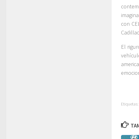
contem
imagina
con CEL
Cadilla
El rigu
vehícul
americ
emocion
Etiquetas:
TAM