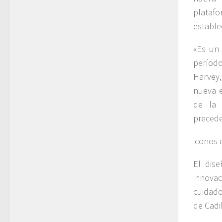
platafo
estable
«Es un 
períod
Harvey,
nueva e
de la 
precede
iconos d
El dise
innova
cuidado
de Cadi