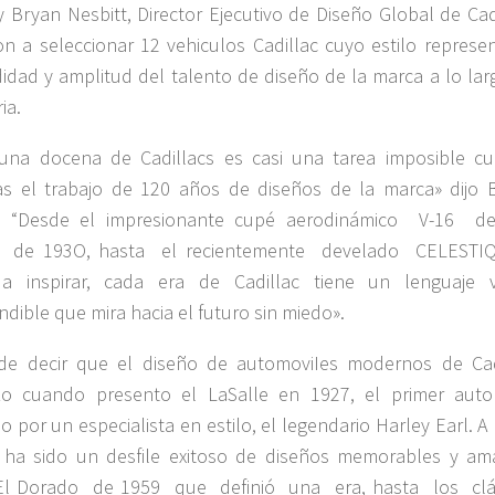
 Bryan Nesbitt, Director Ejecutivo de Diseño Global de Cadi
n a seleccionar 12 vehiculos Cadillac cuyo estilo represen
idad y amplitud del talento de diseño de la marca a lo lar
ia.
 una docena de Cadillacs es casi una tarea imposible c
s el trabajo de 120 años de diseños de la marca» dijo 
t. “Desde el impresionante cupé aerodinámico V-16 
 de 193O, hasta el recientemente develado CELESTI
a inspirar, cada era de Cadillac tiene un lenguaje v
ndible que mira hacia el futuro sin miedo».
de decir que el diseño de automoviIes modernos de Cad
o cuando presento el LaSalle en 1927, el primer auto
o por un especialista en estilo, el legendario Harley Earl. A 
 ha sido un desfile exitoso de diseños memorables y am
El Dorado de 1959 que definió una era, hasta los clá