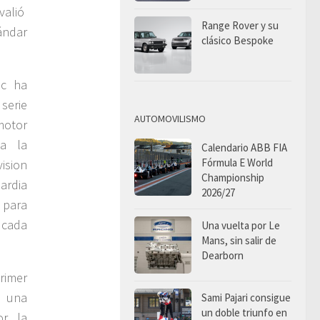
valió
Range Rover y su
ándar
clásico Bespoke
ac ha
serie
AUTOMOVILISMO
motor
ta la
Calendario ABB FIA
Fórmula E World
ision
Championship
ardia
2026/27
 para
 cada
Una vuelta por Le
Mans, sin salir de
Dearborn
rimer
e una
Sami Pajari consigue
un doble triunfo en
or la