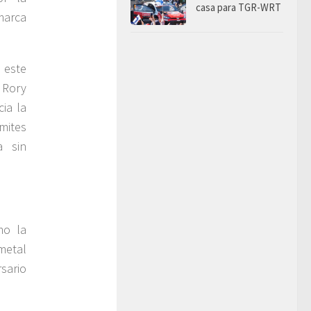
casa para TGR-WRT
marca
 este
 Rory
cia la
mites
a sin
mo la
metal
sario