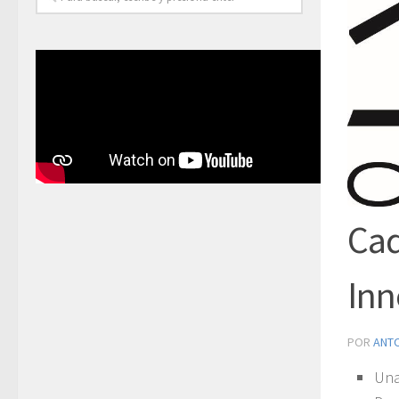
Cad
Inn
POR
ANT
Una