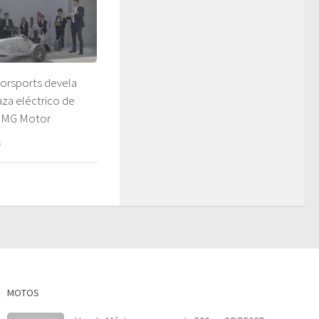
rsports devela
za eléctrico de
e MG Motor
6
MOTOS