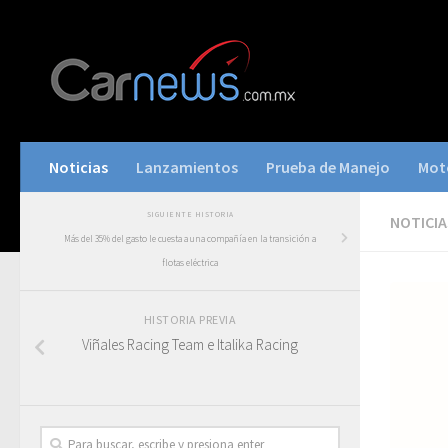
Noticias
Lanzamientos
Prueba de Manejo
Mot
SIGUIENTE HISTORIA
NOTICIA
Más del 35% del gasto le cuesta a una compañía en la transición a
flotas eléctrica
HISTORIA PREVIA
Viñales Racing Team e Italika Racing