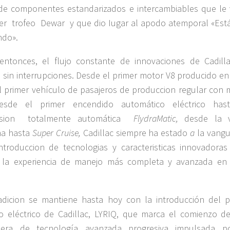
de componentes estandarizados e intercambiables que le 
er trofeo Dewar y que dio Iugar al apodo atemporal «Est
ndo».
entonces, el flujo constante de innovaciones de Cadill
 sin interrupciones. Desde el primer motor V8 producido en 
l primer vehículo de pasajeros de produccion regular con 
esde el primer encendido automático eléctrico has
ision totalmente automática
FlydraMatic,
desde la v
na hasta
Super Cruise,
Cadillac siempre ha estado
a
la vangu
ntroduccion de tecnologias y caracteristicas innovadoras
r la experiencia de manejo más completa y avanzada en
adicion se mantiene hasta hoy con la introducción del p
o eléctrico de Cadillac, LYRIQ, que marca el comienzo d
era de tecnología avanzada progresiva impulsada p