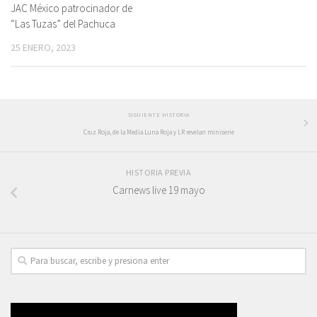
JAC México patrocinador de
“Las Tuzas” del Pachuca
25 ENERO, 2023
SIGUIENTE HISTORIA
Cruz Roja, de la Media Luna Roja y LR revelan miniserie
HISTORIA PREVIA
Carnews live 19 mayo