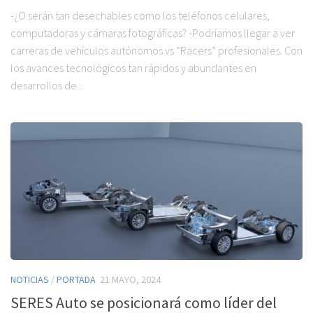
-¿O serán tan desechables como los teléfonos celulares,
computadoras y cámaras fotográficas? -Podríamos llegar a ver
carreras de vehículos autónomos vs “Racers” profesionales. Con
los avances tecnológicos tan rápidos y abundantes en
desarrollos de...
NOTICIAS
/
PORTADA
21 MAYO, 2024
SERES Auto se posicionará como líder del