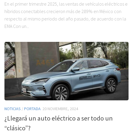
En el primer trimestre 2025, las ventas de vehículos eléctricos e
híbridos conectables crecieron más de 289% en México con
respecto al mismo periodo del año pasado, de acuerdo con la
EMA Con un...
NOTICIAS
/
PORTADA
20 NOVIEMBRE, 2024
¿Llegará un auto eléctrico a ser todo un
“clásico”?